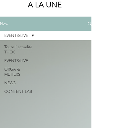
A LA UNE
New
EVENTS/LIVE
Toute l'actualité
THOC
EVENTS/LIVE
ORGA &
METIERS
NEWS
CONTENT LAB