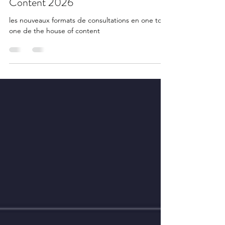
Anne Pinto pour le Salon All for
Content 2026
les nouveaux formats de consultations en one to
one de the house of content