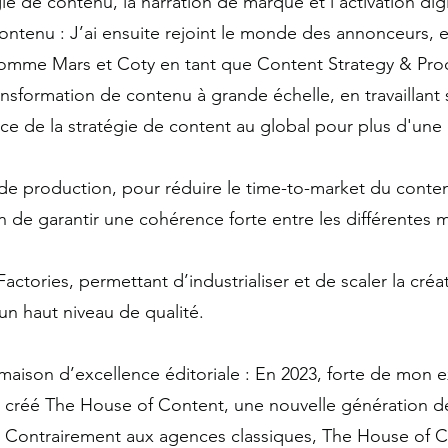
gie de contenu, la narration de marque et l’activation digi
ntenu : J’ai ensuite rejoint le monde des annonceurs, e
omme Mars et Coty en tant que Content Strategy & Proc
ransformation de contenu à grande échelle, en travaillant 
lace de la stratégie de content au global pour plus d'une
de production, pour réduire le time-to-market du conte
in de garantir une cohérence forte entre les différentes 
actories, permettant d’industrialiser et de scaler la créa
n haut niveau de qualité.
aison d’excellence éditoriale : En 2023, forte de mon e
ai créé The House of Content, une nouvelle génération d
. Contrairement aux agences classiques, The House of 