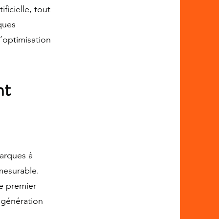
ficielle, tout
ques
’optimisation
nt
marques à
 mesurable.
e premier
 génération