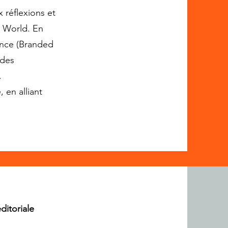
 réflexions et
g World. En
ance (Branded
 des
.
 en alliant
ditoriale