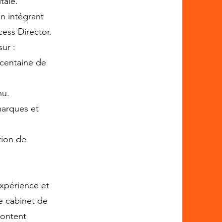
tale.
n intégrant
ess Director.
sur :
 centaine de
nu.
marques et
tion de
xpérience et
e cabinet de
Content