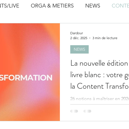
TS/LIVE
ORGA & METIERS
NEWS
CONTE
Dardour
2 déc. 2025
3 min de lecture
NEWS
La nouvelle éditio
livre blanc : votre
la Content Transf
26 notions à maîtriser en 202
transformation par The hous