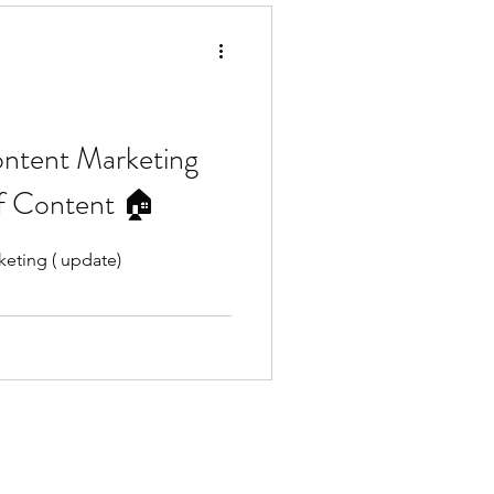
ontent Marketing
f Content 🏠
keting ( update)