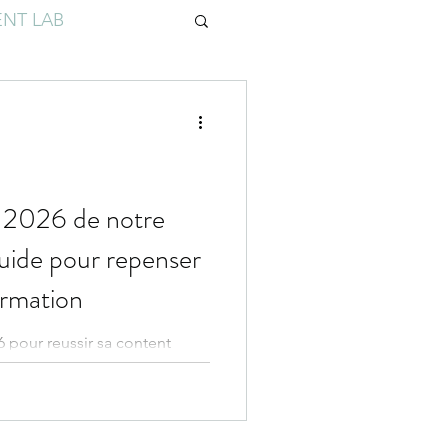
NT LAB
n 2026 de notre
 guide pour repenser
ormation
6 pour reussir sa content
e of content.