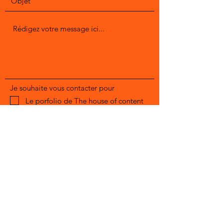
Je souhaite vous contacter pour
Le porfolio de The house of content
Se recontrer pour parler de vos
projets
Animer un evenement
Envoyer
julie.dardour(@)thoc.fr
06.63.91.42.01
Me suivre sur
Linkedin