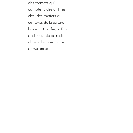
des formats qui
comptent, des chiffres
clés, des métiers du
contenu, de la culture
brand… Une façon fun
et stimulante de rester
dans le bain — même
en vacances.
Le grand gagnant sera
révélé lors de notre
soirée de rentrée en
septembre ! 🎉
Enregistrez vous pour
recevoir le lien
magique et rester
informé(e) de la liste
des gagnants et du
lieu de remise des prix