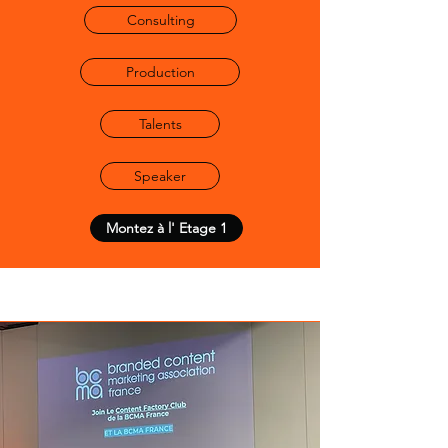
Consulting
Production
Talents
Speaker
Montez à l' Etage 1