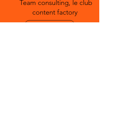
Team consulting, le club
content factory
Library
Team Consulting
Club Factory
MEDIA
Montez à l' Etage 2
Content