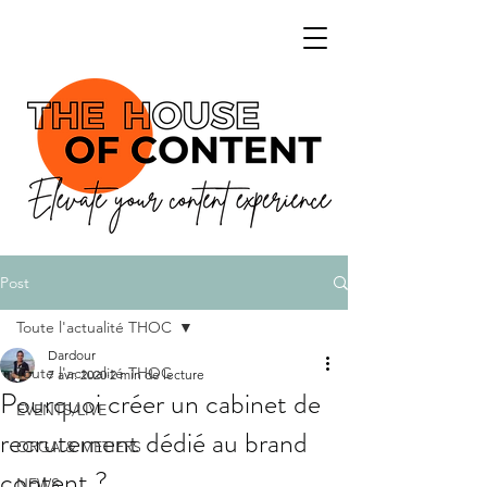
Post
Toute l'actualité THOC
Dardour
Toute l'actualité THOC
7 avr. 2020
2 min de lecture
Pourquoi créer un cabinet de
EVENTS/LIVE
recrutement dédié au brand
ORGA & METIERS
content ?
NEWS