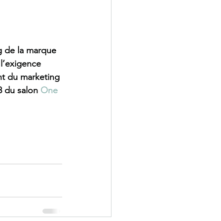
g de la marque 
l’exigence 
nt du marketing 
8 du salon 
One 